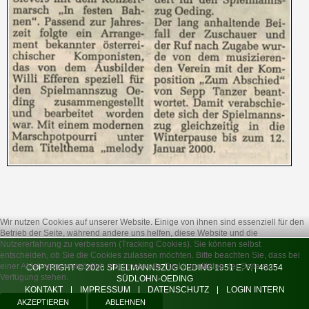
Wir nutzen Cookies auf unserer Website. Einige von ihnen sind essenziell für den
Betrieb der Seite, während andere uns helfen, diese Website und die
Nutzererfahrung zu verbessern (Tracking Cookies). Sie können selbst
entscheiden, ob Sie die Cookies zulassen möchten. Bitte beachten Sie, dass bei
einer Ablehnung womöglich nicht mehr alle Funktionalitäten der Seite zur
COPYRIGHT © 2026 SPIELMANNSZUG OEDING 1951 E. V. | 46354
Verfügung stehen.
SÜDLOHN-OEDING
KONTAKT
IMPRESSUM
DATENSCHUTZ
LOGIN INTERN
AKZEPTIEREN
ABLEHNEN